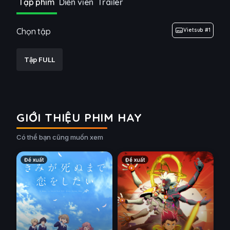
Tập phim
Diễn viên
Trailer
Chọn tập
Vietsub #1
Tập FULL
GIỚI THIỆU PHIM HAY
Có thể bạn cũng muốn xem
Đề xuất
Đề xuất