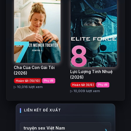
7
8
Cha Của Con Gái Tôi
Lực Lượng Tinh Nhuệ
(2026)
(2026)
Hoàn tất (10/10)
Phụ đề
Hoàn tất (6/6)
Phụ đề
▷ 10,016 lượt xem
▷ 10,009 lượt xem
truyện sex Việt Nam