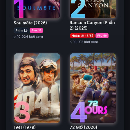
2
1
Ransom Canyon (Phần
Soulm8te
(2026)
2)
(2025)
Phim Lẻ
Phụ đề
Hoàn tất (8/8)
Phụ đề
▷ 10,024 lượt xem
▷ 10,012 lượt xem
3
4
1941
(1979)
72 GIỜ
(2026)