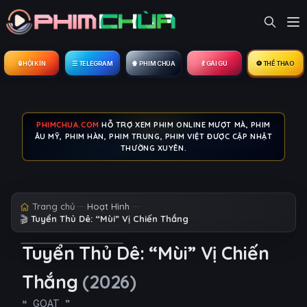
🔒︎ HỘI KÍN
☰ TELEGRAM
🍿 PHIM CHÙA
💃 GÁI GÚ
⚽ THỂ THAO
PHIMCHUA.COM
HỖ TRỢ XEM PHIM ONLINE MƯỢT MÀ, PHIM
ÂU MỸ, PHIM HÀN, PHIM TRUNG, PHIM VIỆT ĐƯỢC CẬP NHẬT
THƯỜNG XUYÊN.
Trang chủ
Hoạt Hình
🎬
Tuyển Thủ Dê: “Mùi” Vị Chiến Thắng
Tuyển Thủ Dê: “Mùi” Vị Chiến
Thắng
(2026)
GOAT