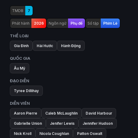
TMDB
7
Phát hành
2026
Ngôn ngữ
Phụ đề
Số tập
Phim Lẻ
THỂ LOẠI
Gia Đình
Hài Hước
Hành Động
QUỐC GIA
Âu Mỹ
ĐẠO DIỄN
Tyree Dillihay
DIỄN VIÊN
Aaron Pierre
Caleb McLaughlin
David Harbour
Gabrielle Union
Jenifer Lewis
Jennifer Hudson
Nick Kroll
Nicola Coughlan
Patton Oswalt