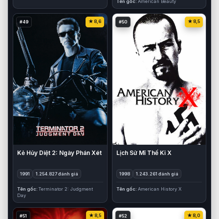
Tên gốc
American Beauty
8,6
8,5
#49
#50
Kẻ Hủy Diệt 2: Ngày Phán Xét
Lịch Sử Mĩ Thế Kỉ X
1991
1.254.827 đánh giá
1998
1.243.261 đánh giá
Tên gốc
Terminator 2: Judgment
Tên gốc
American History X
Day
8,5
8,0
#51
#52