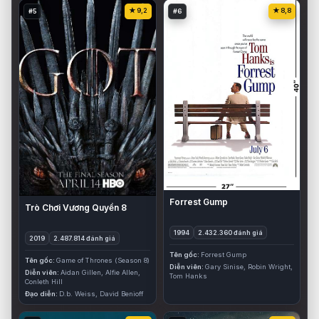
9,2
8,8
#5
#6
Forrest Gump
Trò Chơi Vương Quyền 8
1994
2.432.360 đánh giá
2019
2.487.814 đánh giá
Tên gốc
Forrest Gump
Tên gốc
Game of Thrones (Season 8)
Diễn viên
Gary Sinise, Robin Wright,
Diễn viên
Aidan Gillen, Alfie Allen,
Tom Hanks
Conleth Hill
Đạo diễn
D.b. Weiss, David Benioff