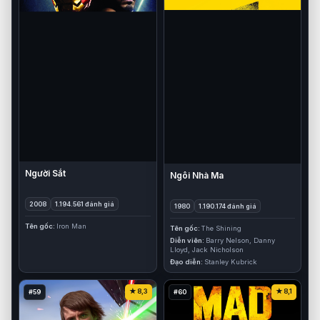
Người Sắt
Ngôi Nhà Ma
2008
1.194.561 đánh giá
1980
1.190.174 đánh giá
Tên gốc
Iron Man
Tên gốc
The Shining
Diễn viên
Barry Nelson, Danny
Lloyd, Jack Nicholson
Đạo diễn
Stanley Kubrick
8,3
8,1
#59
#60