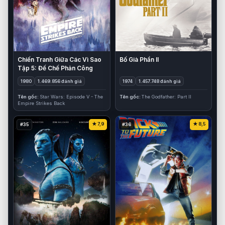
Bố Già Phần II
Chiến Tranh Giữa Các Vì Sao
Tập 5: Đế Chế Phản Công
1974
1.457.748 đánh giá
1980
1.469.856 đánh giá
Tên gốc
The Godfather: Part II
Tên gốc
Star Wars: Episode V - The
Empire Strikes Back
7,9
8,5
#35
#36