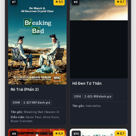
9,5
8,7
#7
#8
Hố Đen Tử Thần
Rẽ Trái (Phần 2)
2014
2.423.918 đánh giá
2009
2.427.967 đánh giá
Tên gốc
Interstellar
Tên gốc
Breaking Bad (Season 2)
Diễn viên
Aaron Paul, Anna Gunn,
Bryan Cranston
8,8
8,7
#9
#10