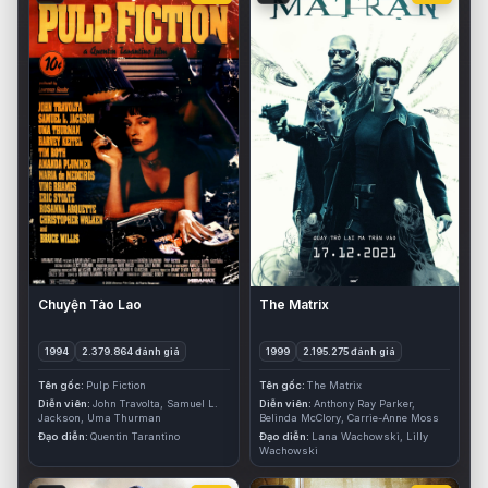
Chuyện Tào Lao
The Matrix
1994
2.379.864 đánh giá
1999
2.195.275 đánh giá
Tên gốc
Pulp Fiction
Tên gốc
The Matrix
Diễn viên
John Travolta, Samuel L.
Diễn viên
Anthony Ray Parker,
Jackson, Uma Thurman
Belinda McClory, Carrie-Anne Moss
Đạo diễn
Quentin Tarantino
Đạo diễn
Lana Wachowski, Lilly
Wachowski