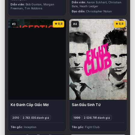
Diễn viên
Aaron Eckhart, Christian
Diễn viên
Bob Gunton, Morgan
Bale, Heath Ledger
Freeman, Tim Robbins
Đạo diễn
Christopher Nolan
8,8
8,8
#3
#4
Kẻ Đánh Cắp Giấc Mơ
Sàn Đấu Sinh Tử
2010
2.743.035 đánh giá
1999
2.536.791 đánh giá
Tên gốc
Inception
Tên gốc
Fight Club