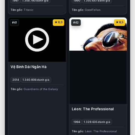
1997
1.358.780 đánh giá
1990
1.350.647 đánh giá
Tên gốc
Titanic
Tên gốc
GoodFellas
8,0
8,5
#41
#42
Vệ Binh Dải Ngân Hà
2014
1.340.806 đánh giá
Tên gốc
Guardians of the Galaxy
Léon: The Professional
1994
1.328.635 đánh giá
Tên gốc
Léon: The Professional