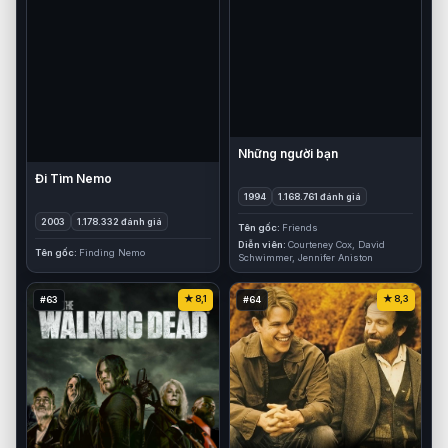
Những người bạn
Đi Tìm Nemo
1994
1.168.761 đánh giá
2003
1.178.332 đánh giá
Tên gốc
Friends
Diễn viên
Courteney Cox, David
Tên gốc
Finding Nemo
Schwimmer, Jennifer Aniston
8,1
8,3
#63
#64