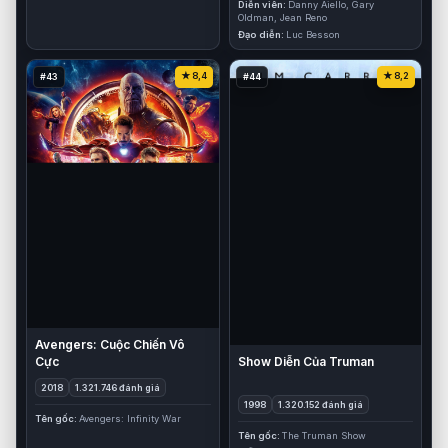
Diễn viên
Danny Aiello, Gary
Oldman, Jean Reno
Đạo diễn
Luc Besson
8,4
8,2
#43
#44
Avengers: Cuộc Chiến Vô
Show Diễn Của Truman
Cực
2018
1.321.746 đánh giá
1998
1.320.152 đánh giá
Tên gốc
Avengers: Infinity War
Tên gốc
The Truman Show