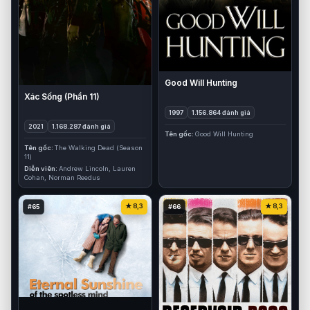
Good Will Hunting
Xác Sống (Phần 11)
1997
1.156.864 đánh giá
2021
1.168.287 đánh giá
Tên gốc
Good Will Hunting
Tên gốc
The Walking Dead (Season
11)
Diễn viên
Andrew Lincoln, Lauren
Cohan, Norman Reedus
8,3
8,3
#65
#66