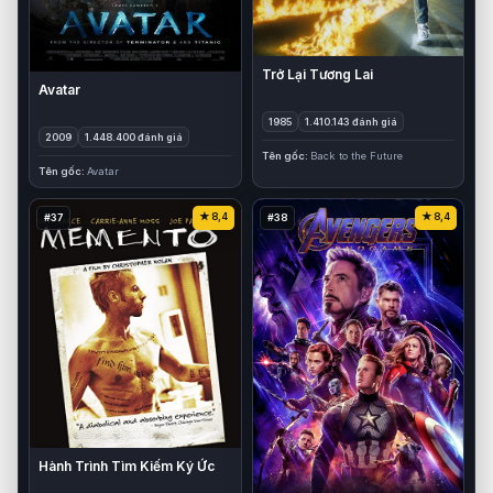
Trở Lại Tương Lai
Avatar
1985
1.410.143 đánh giá
2009
1.448.400 đánh giá
Tên gốc
Back to the Future
Tên gốc
Avatar
8,4
8,4
#37
#38
Hành Trình Tìm Kiếm Ký Ức