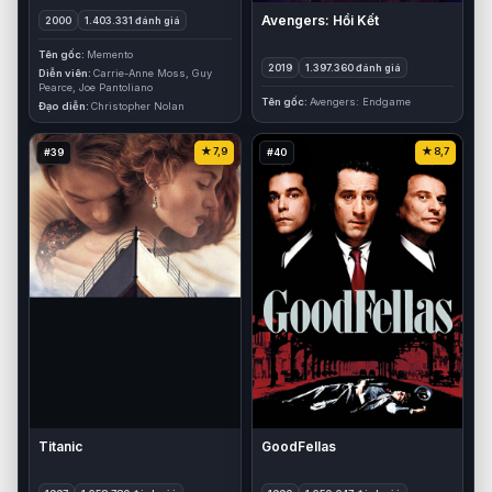
Avengers: Hồi Kết
2000
1.403.331 đánh giá
Tên gốc
Memento
2019
1.397.360 đánh giá
Diễn viên
Carrie-Anne Moss, Guy
Pearce, Joe Pantoliano
Tên gốc
Avengers: Endgame
Đạo diễn
Christopher Nolan
7,9
8,7
#39
#40
Titanic
GoodFellas