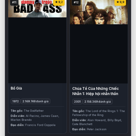
9,2
8,9
#11
#12
Bố Già
Chúa Tể Của Những Chiếc
Nhẫn 1: Hiệp hội nhẫn thần
1972
2.169.748 đánh giá
2001
2.156.369 đánh giá
Tên gốc
The Godfather
Tên gốc
The Lord of the Rings 1: The
Fellowship of the Ring
Diễn viên
Al Pacino, James Caan,
Marlon Brando
Diễn viên
Alan Howard, Billy Boyd,
Cate Blanchett
Đạo diễn
Francis Ford Coppola
Đạo diễn
Peter Jackson