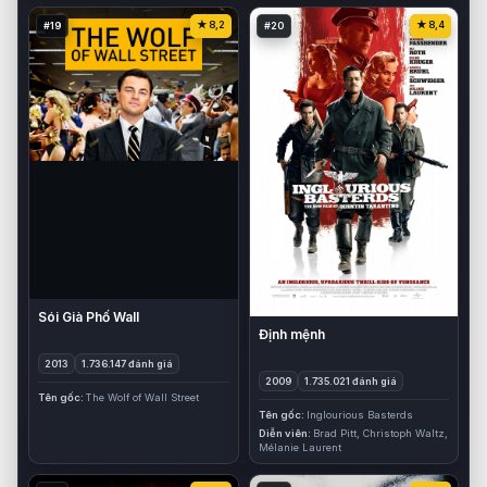
8,2
8,4
#19
#20
Sói Già Phố Wall
Định mệnh
2013
1.736.147 đánh giá
2009
1.735.021 đánh giá
Tên gốc
The Wolf of Wall Street
Tên gốc
Inglourious Basterds
Diễn viên
Brad Pitt, Christoph Waltz,
Mélanie Laurent