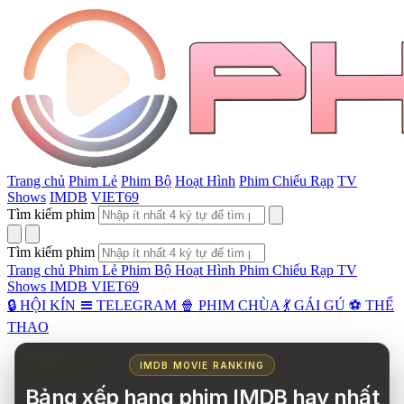
Trang chủ
Phim Lẻ
Phim Bộ
Hoạt Hình
Phim Chiếu Rạp
TV
Shows
IMDB
VIET69
Tìm kiếm phim
Tìm kiếm phim
Trang chủ
Phim Lẻ
Phim Bộ
Hoạt Hình
Phim Chiếu Rạp
TV
Shows
IMDB
VIET69
🔒︎ HỘI KÍN
☰ TELEGRAM
🍿 PHIM CHÙA
💃 GÁI GÚ
⚽ THỂ
THAO
IMDB MOVIE RANKING
Bảng xếp hạng phim IMDB hay nhất