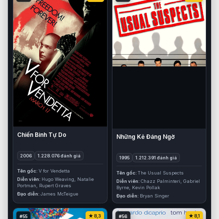
Chiến Binh Tự Do
Những Kẻ Đáng Ngờ
2006
1.228.076 đánh giá
1995
1.212.391 đánh giá
Tên gốc
V for Vendetta
Tên gốc
The Usual Suspects
Diễn viên
Hugo Weaving, Natalie
Diễn viên
Chazz Palminteri, Gabriel
Portman, Rupert Graves
Byrne, Kevin Pollak
Đạo diễn
James McTeigue
Đạo diễn
Bryan Singer
8,3
8,1
#55
#56