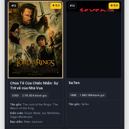
9,0
8,6
#13
#14
Se7en
Chúa Tể Của Chiếc Nhẫn: Sự
Trở về của Nhà Vua
1995
1.963.169 đánh giá
2003
2.115.834 đánh giá
Tên gốc
Se7en
Tên gốc
The Lord of the Rings: The
Return of the King
Diễn viên
Elijah Wood, Ian McKellen,
Viggo Mortensen
Đạo diễn
Peter Jackson