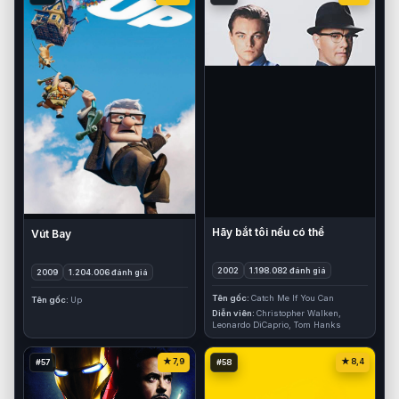
Hãy bắt tôi nếu có thể
Vút Bay
2002
1.198.082 đánh giá
2009
1.204.006 đánh giá
Tên gốc
Catch Me If You Can
Tên gốc
Up
Diễn viên
Christopher Walken,
Leonardo DiCaprio, Tom Hanks
7,9
8,4
#57
#58