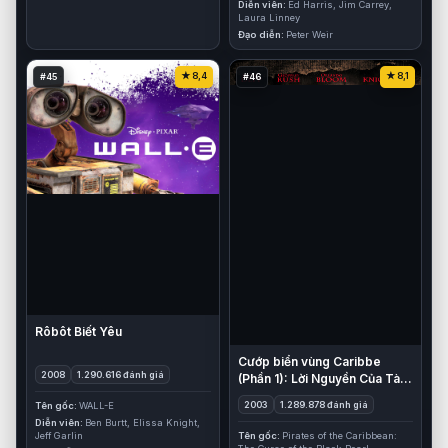
Diễn viên
Ed Harris, Jim Carrey,
Laura Linney
Đạo diễn
Peter Weir
8,4
8,1
#45
#46
Rôbôt Biết Yêu
Cướp biển vùng Caribbe
2008
1.290.616 đánh giá
(Phần 1): Lời Nguyền Của Tàu
Ngọc Trai Đen
2003
1.289.878 đánh giá
Tên gốc
WALL-E
Diễn viên
Ben Burtt, Elissa Knight,
Jeff Garlin
Tên gốc
Pirates of the Caribbean: