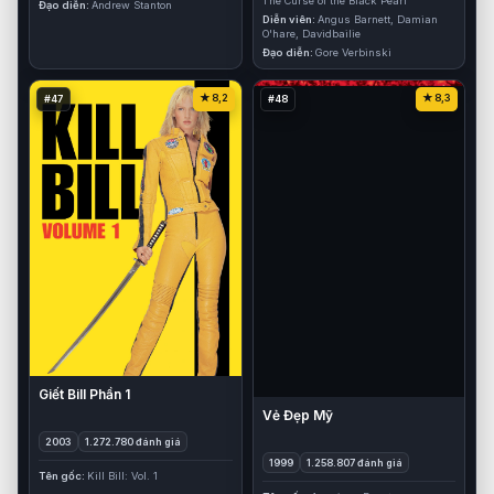
The Curse of the Black Pearl
Đạo diễn
Andrew Stanton
Diễn viên
Angus Barnett, Damian
O'hare, Davidbailie
Đạo diễn
Gore Verbinski
8,2
8,3
#47
#48
Giết Bill Phần 1
Vẻ Đẹp Mỹ
2003
1.272.780 đánh giá
1999
1.258.807 đánh giá
Tên gốc
Kill Bill: Vol. 1