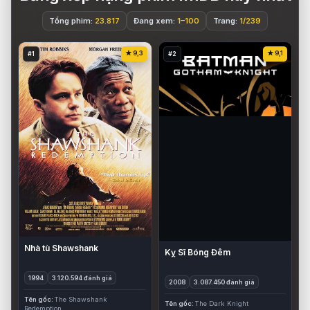
Tổng phim:
23.817
Đang xem:
1–100
Trang:
1/239
9,3
9,1
#1
#2
Nhà tù Shawshank
Kỵ Sĩ Bóng Đêm
1994
3.120.594 đánh giá
2008
3.087.450 đánh giá
Tên gốc
The Shawshank
Tên gốc
The Dark Knight
Redemption