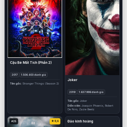
Cậu Bé Mất Tích (Phần 2)
2017
1.506.403 đánh giá
Joker
Tên gốc
Stranger Things (Season 2)
2019
1.637.986 đánh giá
Tên gốc
Joker
Diễn viên
Joaquin Phoenix, Robert
De Niro, Zazie Beetz
Đảo kinh hoàng
8,6
8,2
#25
#26