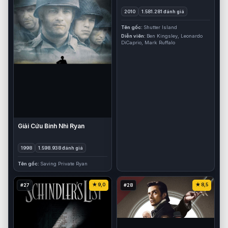
2010
1.581.281 đánh giá
Tên gốc
Shutter Island
Diễn viên
Ben Kingsley, Leonardo
DiCaprio, Mark Ruffalo
Giải Cứu Binh Nhì Ryan
1998
1.598.938 đánh giá
Tên gốc
Saving Private Ryan
9,0
8,5
#27
#28