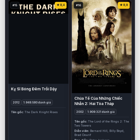
8,4
8,8
#15
#16
Kỵ Sĩ Bóng Đêm Trỗi Dậy
Chúa Tể Của Những Chiếc
2012
1.948.580 đánh giá
Nhẫn 2: Hai Tòa Tháp
2002
1.909.321 đánh giá
Tên gốc
The Dark Knight Rises
Tên gốc
The Lord of the Rings 2: The
Two Towers
Diễn viên
Bernard Hill, Billy Boyd,
Brad Dourif