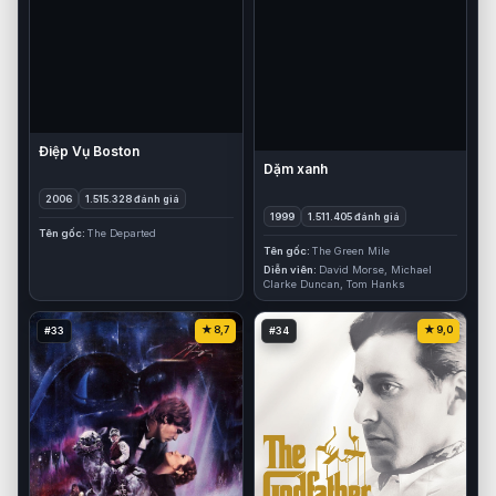
Điệp Vụ Boston
Dặm xanh
2006
1.515.328 đánh giá
1999
1.511.405 đánh giá
Tên gốc
The Departed
Tên gốc
The Green Mile
Diễn viên
David Morse, Michael
Clarke Duncan, Tom Hanks
8,7
9,0
#33
#34