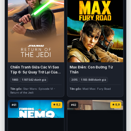
Chiến Tranh Giữa Các Vì Sao
Max Điên: Con Đường Tử
Tập 6: Sự Quay Trở Lại Của
Thần
Jedi
1983
1.187.542 đánh giá
2015
1.183.848 đánh giá
Tên gốc
Star Wars: Episode VI -
Tên gốc
Mad Max: Fury Road
Return of the Jedi
8,2
8,9
#61
#62