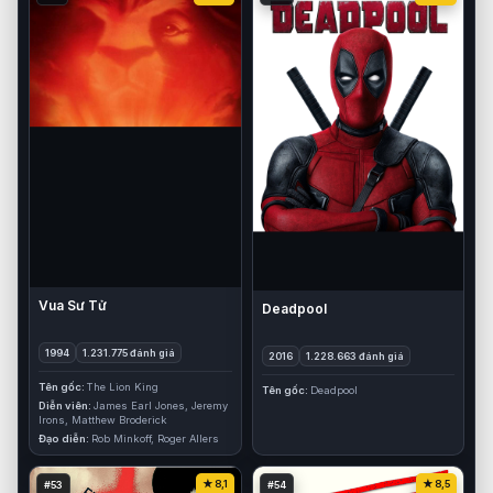
Vua Sư Tử
Deadpool
1994
1.231.775 đánh giá
2016
1.228.663 đánh giá
Tên gốc
The Lion King
Tên gốc
Deadpool
Diễn viên
James Earl Jones, Jeremy
Irons, Matthew Broderick
Đạo diễn
Rob Minkoff, Roger Allers
8,1
8,5
#53
#54