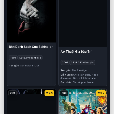
Bản Danh Sách Của Schindler
Ảo Thuật Gia Đấu Trí
1993
1.548.974 đánh giá
2006
1.538.383 đánh giá
Tên gốc
Schindler's List
Tên gốc
The Prestige
Diễn viên
Christian Bale, Hugh
Jackman, Scarlett Johansson
Đạo diễn
Christopher Nolan
8,6
8,0
#29
#30