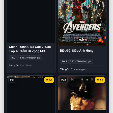
Chiến Tranh Giữa Các Vì Sao
Biệt Đội Siêu Anh Hùng
Tập 4: Niềm Hi Vọng Mới
1977
1.536.348 đánh giá
2012
1.531.736 đánh giá
Tên gốc
Star Wars
Tên gốc
The Avengers
8,5
8,6
#31
#32