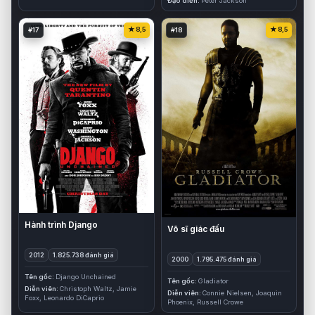
Đạo diễn
Peter Jackson
8,5
8,5
#17
#18
Hành trình Django
Võ sĩ giác đấu
2012
1.825.738 đánh giá
2000
1.795.475 đánh giá
Tên gốc
Django Unchained
Tên gốc
Gladiator
Diễn viên
Christoph Waltz, Jamie
Diễn viên
Connie Nielsen, Joaquin
Foxx, Leonardo DiCaprio
Phoenix, Russell Crowe