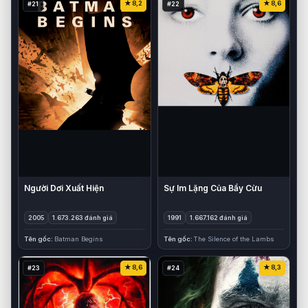
8,2
8,6
#21
#22
Người Dơi Xuất Hiện
Sự Im Lặng Của Bầy Cừu
2005
1.673.263 đánh giá
1991
1.667.162 đánh giá
Tên gốc
Batman Begins
Tên gốc
The Silence of the Lambs
8,6
8,3
#23
#24