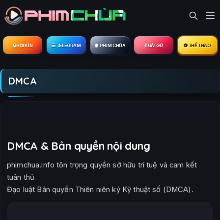
🔒︎ HỘI KÍN
☰ TELEGRAM
🍿 PHIM CHÙA
💃 GÁI GÚ
⚽ THỂ THAO
DMCA
DMCA & Bản quyền nội dung
phimchua.info tôn trọng quyền sở hữu trí tuệ và cam kết
tuân thủ
Đạo luật Bản quyền Thiên niên kỷ Kỹ thuật số (DMCA).