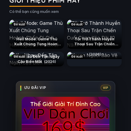
GIỚI THIỆU PHIM HAY
Có thể bạn cũng muốn xem
Đề xuất
Đề xuất
Hell Mode: Game Thủ
Tôi Trở Thành Huyền
Xuất Chúng Tung Hoành
Thoại Sau Trận Chiến
Chốn Dị Giới Hỗn Nguyên
Cuối Cùng Kéo Dài 10
Karna Người Bảo Vệ
(Phần 2)
Năm
(2026)
(2026)
(2026)
Yêu Nhau Đến Tận Ngày
Đề xuất
Đề xuất
Cậu Biến Mất
(2026)