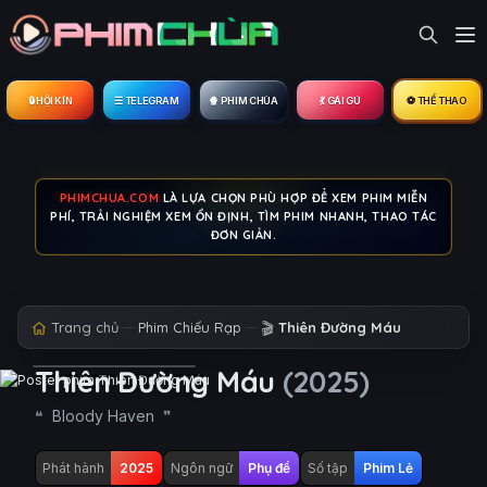
🔒︎ HỘI KÍN
☰ TELEGRAM
🍿 PHIM CHÙA
💃 GÁI GÚ
⚽ THỂ THAO
PHIMCHUA.COM
LÀ LỰA CHỌN PHÙ HỢP ĐỂ XEM PHIM MIỄN
PHÍ, TRẢI NGHIỆM XEM ỔN ĐỊNH, TÌM PHIM NHANH, THAO TÁC
ĐƠN GIẢN.
Trang chủ
Phim Chiếu Rạp
🎬
Thiên Đường Máu
Thiên Đường Máu
(2025)
Bloody Haven
Phát hành
2025
Ngôn ngữ
Phụ đề
Số tập
Phim Lẻ