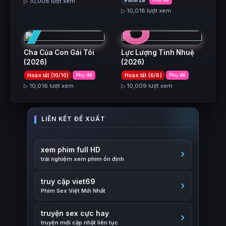
7
8
Phim Lẻ
▷ 10,008 lượt xem
▷ 10,018 lượt xem
Cha Của Con Gái Tôi
Lực Lượng Tinh Nhuệ
(2026)
(2026)
Hoàn tất (10/10)
Phụ đề
Hoàn tất (6/6)
Phụ đề
▷ 10,016 lượt xem
▷ 10,009 lượt xem
xem phim full HD
trải nghiệm xem phim ổn định
truy cập viet69
Phim Sex Việt Mới Nhất
truyện sex cực hay
truyện mới cập nhật liên tục