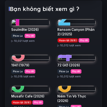
1
2
Bạn không biết xem gì ?
Soulm8te
(2026)
Ransom Canyon (Phần
2)
(2025)
Phim Lẻ
Phụ đề
3
4
Hoàn tất (8/8)
Phụ đề
▷ 10,021 lượt xem
▷ 10,012 lượt xem
1941
(1979)
72 GIỜ
(2026)
5
6
Phim Lẻ
Phụ đề
Phim Lẻ
Phụ đề
▷ 10,018 lượt xem
▷ 10,012 lượt xem
Musafir Cafe
(2026)
Niềm Tin Vô Thực
(2026)
Hoàn tất (8/8)
Phụ đề
Phụ đề