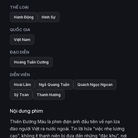
THỂ LOẠI
Hành Động
Hình Sự
QUỐC GIA
Việt Nam
ĐẠO DIỄN
Hoàng Tuấn Cường
DIỄN VIÊN
Hoài Lâm
Ngô Quang Tuấn
Quách Ngọc Ngoan
Sỹ Toàn
Thanh Hương
Nội dung phim
Thiên Đường Máu là phim điện ảnh đầu tiên về nạn lừa
đảo người Việt ra nước ngoài. Tin lời hứa “việc nhẹ lương
cao”, không ít thanh niên bị đưa đến những “đặc khu”, nơi