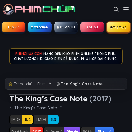
🔒︎ HỘI KÍN
☰ TELEGRAM
🍿 PHIM CHÙA
💃 GÁI GÚ
⚽ THỂ THAO
PHIMCHUA.COM
MANG ĐẾN KHO PHIM ONLINE PHONG PHÚ,
CHẤT LƯỢNG HD, GIAO DIỆN DỄ DÙNG, PHÙ HỢP ĐẠI CHÚNG.
Trang chủ
Phim Lẻ
🎬
The King’s Case Note
The King’s Case Note
(2017)
The King's Case Note
IMDB
6.4
TMDB
6.9
Phát hành
2017
Ngôn ngữ
Phụ đề
Số tập
Phim Lẻ