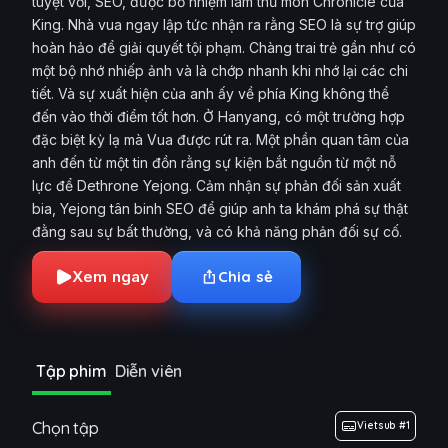
tuyệt vời, SEO, được bổ nhiệm làm thủ môn Chronicle của
King. Nhà vua ngay lập tức nhận ra rằng SEO là sự trợ giúp
hoàn hảo để giải quyết tội phạm. Chàng trai trẻ gần như có
một bộ nhớ nhiếp ảnh và là chớp nhanh khi nhớ lại các chi
tiết. Và sự xuất hiện của anh ấy về phía King không thể
đến vào thời điểm tốt hơn. Ở Hanyang, có một trường hợp
đặc biệt kỳ lạ mà Vua được rút ra. Một phần quan tâm của
anh đến từ một tin đồn rằng sự kiện bắt nguồn từ một nỗ
lực để Dethrone Yejong. Cảm nhận sự phản đối sản xuất
bia, Yejong tân binh SEO để giúp anh ta khám phá sự thật
đằng sau sự bất thường, và có khả năng phản đối sự cố.
Xem ngay
Chia sẻ
Tập phim
Diễn viên
Chọn tập
Vietsub #1