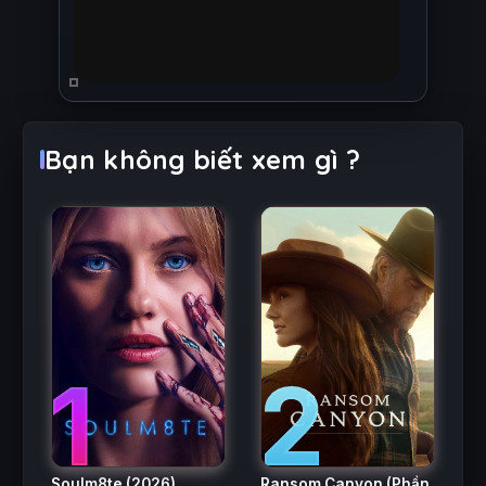
Bạn không biết xem gì ?
2
1
Ransom Canyon (Phần
Soulm8te
(2026)