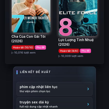
7
8
Cha Của Con Gái Tôi
Lực Lượng Tinh Nhuệ
(2026)
(2026)
Hoàn tất (10/10)
Phụ đề
Hoàn tất (6/6)
Phụ đề
▷ 10,016 lượt xem
▷ 10,009 lượt xem
phim cập nhật liên tục
thư viện phim chọn lọc
truyện sex dài kỳ
full nội dung cập nhật nhanh