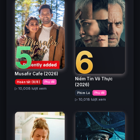
5
6
Musafir Cafe
(2026)
Niềm Tin Vô Thực
Hoàn tất (8/8)
Phụ đề
(2026)
▷ 10,008 lượt xem
Phim Lẻ
Phụ đề
▷ 10,018 lượt xem