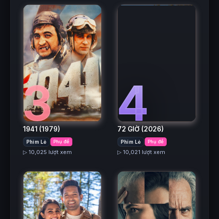
3
4
1941
(1979)
72 GIỜ
(2026)
Phim Lẻ
Phụ đề
Phim Lẻ
Phụ đề
▷ 10,025 lượt xem
▷ 10,021 lượt xem