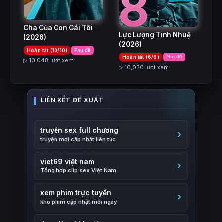
7
8
Cha Của Con Gái Tôi
Lực Lượng Tinh Nhuệ
(2026)
(2026)
Hoàn tất (10/10)
Phụ đề
Hoàn tất (6/6)
Phụ đề
▷ 10,048 lượt xem
▷ 10,030 lượt xem
truyện sex full chương
truyện mới cập nhật liên tục
viet69 việt nam
Tổng hợp clip sex Việt Nam
xem phim trực tuyến
kho phim cập nhật mỗi ngày