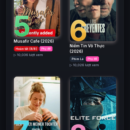
5
6
Musafir Cafe
(2026)
Niềm Tin Vô Thực
Hoàn tất (8/8)
Phụ đề
(2026)
▷ 10,036 lượt xem
Phim Lẻ
Phụ đề
▷ 10,026 lượt xem