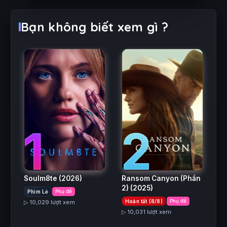
Bạn không biết xem gì ?
2
1
Ransom Canyon (Phần
Soulm8te
(2026)
2)
(2025)
Phim Lẻ
Phụ đề
Hoàn tất (8/8)
Phụ đề
▷ 10,029 lượt xem
▷ 10,031 lượt xem