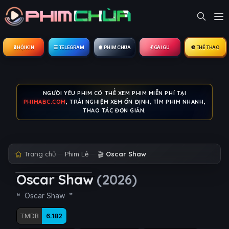
🔒︎ HỘI KÍN
☰ TELEGRAM
🍿 PHIM CHÙA
💃 GÁI GÚ
⚽ THỂ THAO
NGƯỜI YÊU PHIM CÓ THỂ XEM PHIM MIỄN PHÍ TẠI
PHIMABC.COM
, TRẢI NGHIỆM XEM ỔN ĐỊNH, TÌM PHIM NHANH,
THAO TÁC ĐƠN GIẢN.
Trang chủ
Phim Lẻ
🎬
Oscar Shaw
Oscar Shaw
(2026)
Oscar Shaw
TMDB
6.182