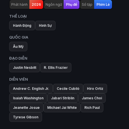
Phát hành
2026
Ngôn ngữ
Phụ đề
Số tập
Phim Lẻ
THỂ LOẠI
Hành Động
Hình Sự
QUỐC GIA
Âu Mỹ
ĐẠO DIỄN
Justin Nesbitt
R. Ellis Frazier
DIỄN VIÊN
Andrew C. English Jr.
Cecile Cubiló
Hiro Ortiz
Isaiah Washington
Jabari Striblin
James Choi
Jeanette Josue
Michael Jai White
Rich Paul
Tyrese Gibson