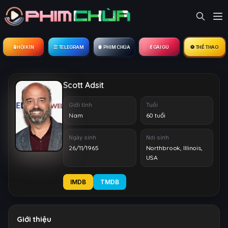
🔒︎ HỘI KÍN
☰ TELEGRAM
🍿 PHIM CHÙA
💃 GÁI GÚ
⚽ THỂ THAO
Scott Adsit
Giới tính
Tuổi
Nam
60 tuổi
Ngày sinh
Nơi sinh
26/11/1965
Northbrook, Illinois,
USA
IMDB
TMDB
Giới thiệu