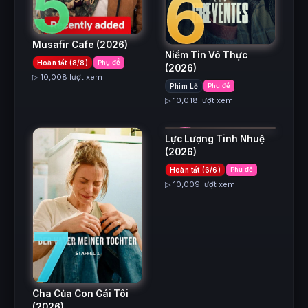
5
6
Musafir Cafe
(2026)
Niềm Tin Vô Thực
Hoàn tất (8/8)
Phụ đề
8
(2026)
▷ 10,008 lượt xem
Phim Lẻ
Phụ đề
▷ 10,018 lượt xem
Lực Lượng Tinh Nhuệ
(2026)
Hoàn tất (6/6)
Phụ đề
▷ 10,009 lượt xem
7
Cha Của Con Gái Tôi
(2026)