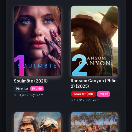
2
1
Ransom Canyon (Phần
Soulm8te
(2026)
2)
(2025)
Phim Lẻ
Phụ đề
Hoàn tất (8/8)
Phụ đề
▷ 10,024 lượt xem
▷ 10,012 lượt xem