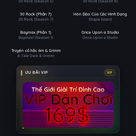
30 Rock (Season 5)
30 Rock (Season 6)
 tất (13/13)
Hoàn tất (10/10)
Ụ
PHỤ
HD
HD
30 Rock (Phần 7)
Hòn Đảo Của Các Hình Dạng
ĐỀ
30 Rock (Season 7)
Shape Island
 tất (6/6)
Phim Lẻ
Ụ
PHỤ
HD
HD
Baymax (Phần 1)
Once Upon a Studio
ĐỀ
Baymax! (Season 1)
Once Upon a Studio
tất (10/10)
Ụ
HD
Truyện cổ hắc ám & Grimm
A Tale Dark & Grimm