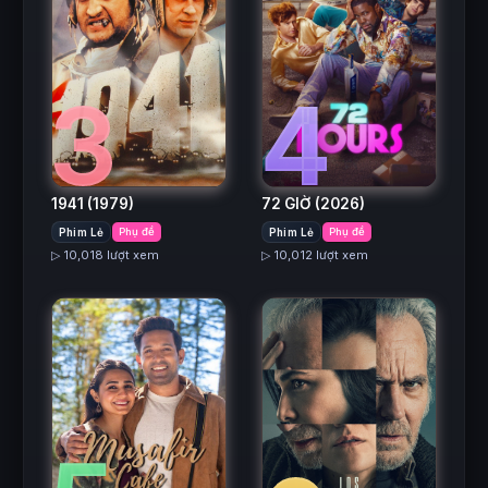
3
4
1941
(1979)
72 GIỜ
(2026)
Phim Lẻ
Phụ đề
Phim Lẻ
Phụ đề
▷ 10,018 lượt xem
▷ 10,012 lượt xem