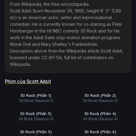
From Wikipedia, the free encyclopedia.
Scott Adsit (born November 26, 1965, height 6' 2" (1,88
m)) is an American actor, writer and improvisational
comedian. He is currently known for co-starring as Pete
Hornberger in the hit NBC comedy 30 Rock and for his
work in the Adult Swim stop-motion animation programs
Moral Orel and Mary Shelley's Frankenhole.
Description above from the Wikipedia article Scott Adsit,
licensed under CC-BY-SA, full list of contributors on
Wikipedia. ​
Phim của Scott Adsit
 tất (21/21)
Hoàn tất (15/15)
Ụ
PHỤ
HD
HD
30 Rock (Phần 1)
30 Rock (Phần 2)
ĐỀ
30 Rock (Season 1)
30 Rock (Season 2)
tất (21/22)
Hoàn tất (22/22)
Ụ
PHỤ
HD
HD
30 Rock (Phần 3)
30 Rock (Phần 4)
ĐỀ
30 Rock (Season 3)
30 Rock (Season 4)
tất (22/23)
Hoàn tất (21/22)
Ụ
PHỤ
HD
HD
30 Rock (Phần 5)
30 Rock (Phần 6)
ĐỀ