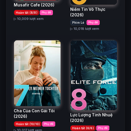
Musafir Cafe
(2026)
Niềm Tin Vô Thực
Hoàn tất (8/8)
Phụ đề
(2026)
▷ 10,009 lượt xem
Phim Lẻ
Phụ đề
▷ 10,018 lượt xem
7
8
Cha Của Con Gái Tôi
Lực Lượng Tinh Nhuệ
(2026)
(2026)
Hoàn tất (10/10)
Phụ đề
Hoàn tất (6/6)
Phụ đề
▷ 10,017 lượt xem