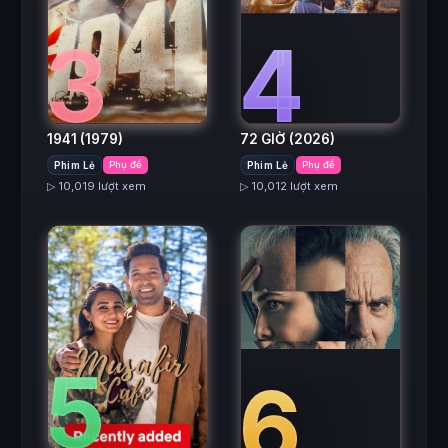
3
4
1941
(1979)
72 GIỜ
(2026)
Phim Lẻ
Phụ đề
Phim Lẻ
Phụ đề
▷ 10,019 lượt xem
▷ 10,012 lượt xem
5
6