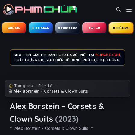
🔒︎ HỘI KÍN
☰ TELEGRAM
🍿 PHIM CHÙA
💃 GÁI GÚ
⚽ THỂ THAO
KHO PHIM GIẢI TRÍ DÀNH CHO NGƯỜI VIỆT TẠI
PHIMABC.COM
,
CHẤT LƯỢNG HD, GIAO DIỆN DỄ DÙNG, PHÙ HỢP ĐẠI CHÚNG.
Trang chủ
Phim Lẻ
🎬
Alex Borstein – Corsets & Clown Suits
Alex Borstein – Corsets &
Clown Suits
(2023)
Alex Borstein - Corsets & Clown Suits