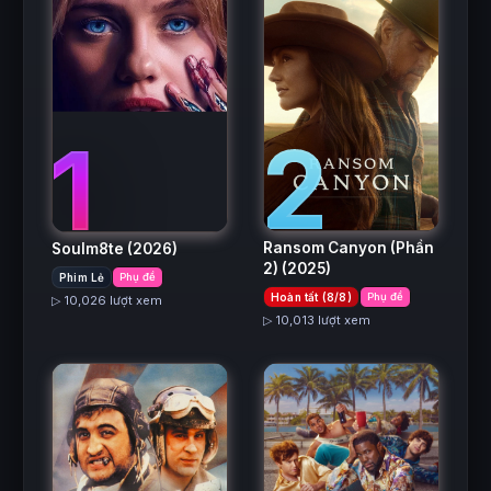
2
1
Ransom Canyon (Phần
Soulm8te
(2026)
2)
(2025)
Phim Lẻ
Phụ đề
Hoàn tất (8/8)
Phụ đề
▷ 10,026 lượt xem
▷ 10,013 lượt xem