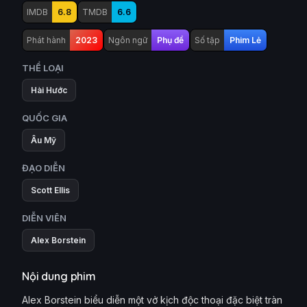
IMDB
6.8
TMDB
6.6
Phát hành
2023
Ngôn ngữ
Phụ đề
Số tập
Phim Lẻ
THỂ LOẠI
Hài Hước
QUỐC GIA
Âu Mỹ
ĐẠO DIỄN
Scott Ellis
DIỄN VIÊN
Alex Borstein
Nội dung phim
Alex Borstein biểu diễn một vở kịch độc thoại đặc biệt tràn