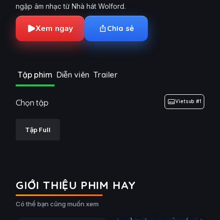
ngập âm nhạc từ Nhà hát Wolford.
Xem ngay
Chia sẻ
Tập phim
Diễn viên
Trailer
Chọn tập
Vietsub #1
Tập Full
GIỚI THIỆU PHIM HAY
Tanya Chiến Ký (Phần 2)
Có thể bạn cũng muốn xem
(2017)